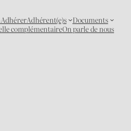
n
Adhérer
Adhérent(e)s
Documents
lle complémentaire
On parle de nous