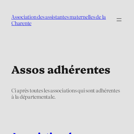
Aller
au
Association des assistantes maternelles de la
contenu
Charente
Assos adhérentes
Ci après toutes les associations qui sont adhérentes
à la départementale.