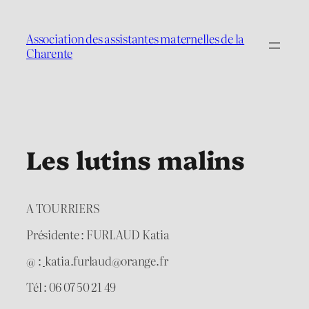
Aller
au
Association des assistantes maternelles de la
contenu
Charente
Les lutins malins
A TOURRIERS
Présidente : FURLAUD Katia
@ :
katia.furlaud@orange.fr
Tél : 06 07 50 21 49